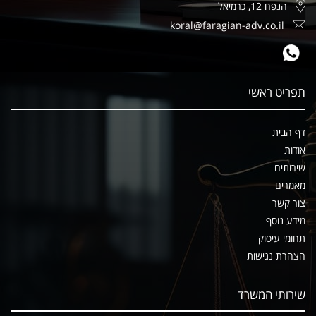
הנפח 12, כרמיאל
koral@faragian-adv.co.il
תפריט ראשי
דף הבית
אודות
שירותים
מאמרים
צור קשר
מידע נוסף
תחומי עיסוק
הצהרת נגישות
שירותי המשרד