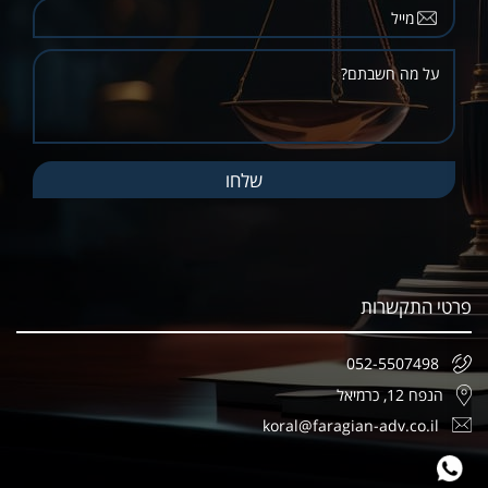
פרטי התקשרות
052-5507498
הנפח 12, כרמיאל
koral@faragian-adv.co.il