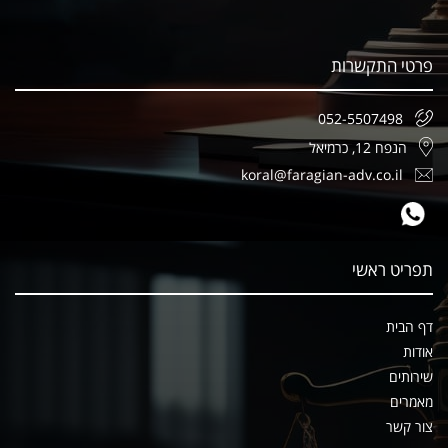
פרטי התקשרות
052-5507498
הנפח 12, כרמיאל
koral@faragian-adv.co.il
תפריט ראשי
דף הבית
אודות
שירותים
מאמרים
צור קשר