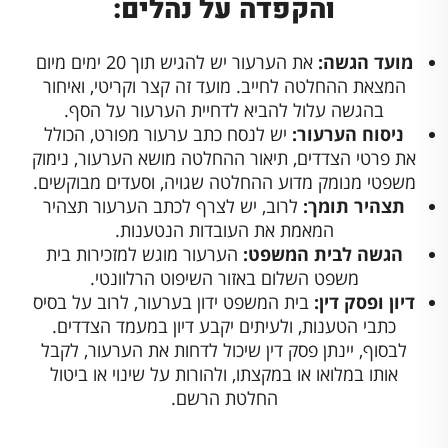
והקפדה על נהלים:
מועד הגשה:
את הערעור יש להגיש תוך 20 ימים מיום
המצאת ההחלטה לחייב. מועד זה קצר וקריטי, ואיחור
בהגשה עלול להביא לדחיית הערעור על הסף.
ניסוח הערעור:
יש לנסח כתב ערעור מפורט, הכולל
את פרטי הצדדים, תיאור ההחלטה מושא הערעור, נימוק
משפטי מנומק מדוע ההחלטה שגויה, וסעדים מבוקשים.
תצהיר תומך:
לרוב, יש לצרף לכתב הערעור תצהיר
המאמת את העובדות הנטענות.
הגשה לבית המשפט:
הערעור מוגש למזכירות בית
משפט השלום באזור השיפוט הרלוונטי.
דיון ופסק דין:
בית המשפט ידון בערעור, לרוב על בסיס
כתבי הטענות, ולעיתים יקבע דיון במעמד הצדדים.
לבסוף, יינתן פסק דין שיכול לדחות את הערעור, לקבל
אותו במלואו או במקצתו, ולהורות על שינוי או ביטול
החלטת הרשם.