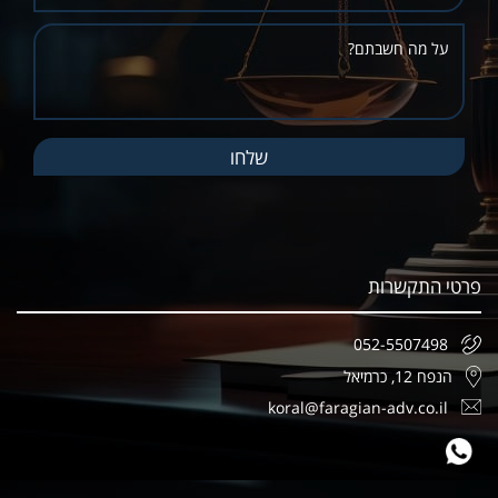
פרטי התקשרות
052-5507498
הנפח 12, כרמיאל
koral@faragian-adv.co.il