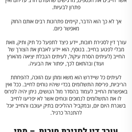
אשר חייבים את הכספים, מרגישים שהעולם חרב עליהם ואין
פתרון לבעיות.
אך לא כך הוא הדבר, קיימים פתרונות רבים אותם החוק
מאפשר כיום.
עורך דין לסגירת חובות, יידע כיצד לתפעל כל תיק ותיק, וזאת
מבלי לפגוע בחייב. בנוסף, הוא יידע לאבחן את הצורך של
החייב (לעיתים הסרת עיקול, לעיתים הגבלת יציאה מהארץ
ועוד) ובהתאם לכך, יפתור את הבעיה.
לעיתים כל שיידרש הוא משא ומתן עם הזוכה, להפחתת
הריביות, פריסת התשלומים בכדי שיהיו נוחים לחייב. ככל ואין
באפשרות החייב לעמוד בהסדר מול הנושים, ניתן יהיה לפרוס
לו את התשלומים לנמוכים ונוחים אשר לא יפריעו לחייב
בשגרת היום יום, ובמקביל ההליכים בתיק יעוכבו והחייב יוכל
להתנהל כרגיל.
עורך דין לסגירת חובות – מתי