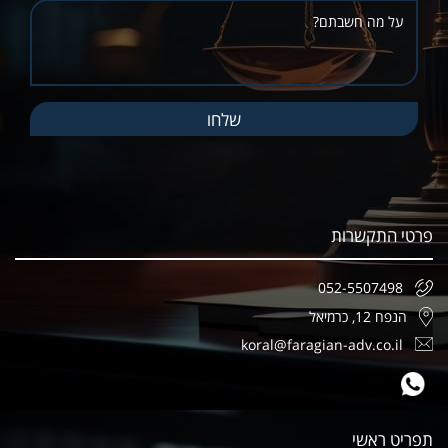
פרטי התקשרות
052-5507498
הנפח 12, כרמיאל
koral@faragian-adv.co.il
תפריט ראשי