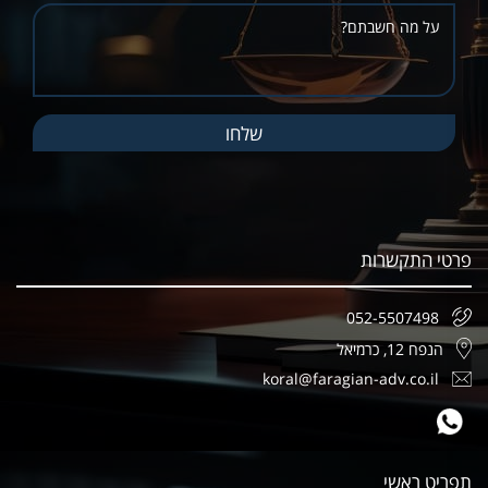
פרטי התקשרות
052-5507498
הנפח 12, כרמיאל
koral@faragian-adv.co.il
תפריט ראשי