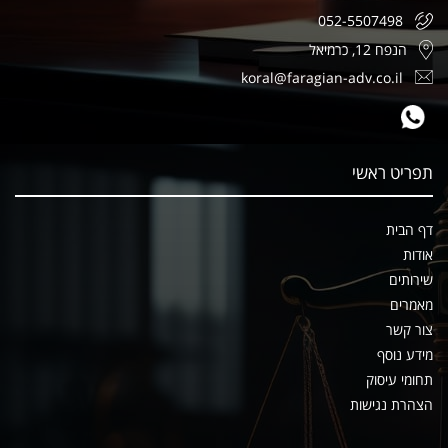
052-5507498
הנפח 12, כרמיאל
koral@faragian-adv.co.il
תפריט ראשי
דף הבית
אודות
שירותים
מאמרים
צור קשר
מידע נוסף
תחומי עיסוק
הצהרת נגישות