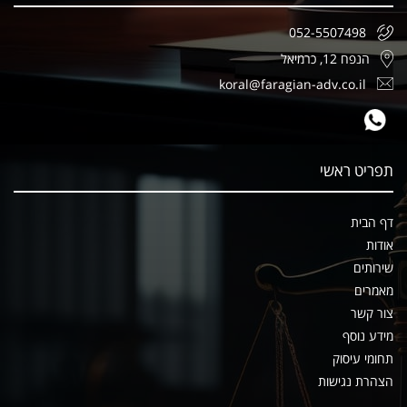
052-5507498
הנפח 12, כרמיאל
koral@faragian-adv.co.il
תפריט ראשי
דף הבית
אודות
שירותים
מאמרים
צור קשר
מידע נוסף
תחומי עיסוק
הצהרת נגישות