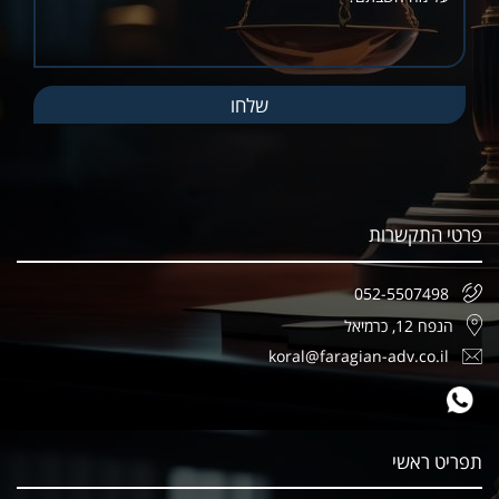
פרטי התקשרות
052-5507498
הנפח 12, כרמיאל
koral@faragian-adv.co.il
תפריט ראשי